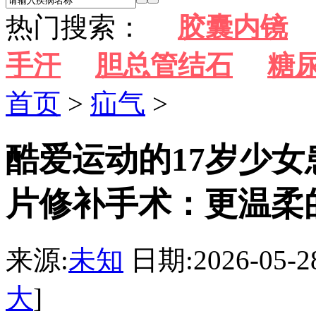
热门搜索：
胶囊内镜
手汗
胆总管结石
糖
首页
>
疝气
>
酷爱运动的17岁少
片修补手术：更温柔
来源:
未知
日期:2026-05-2
大
]