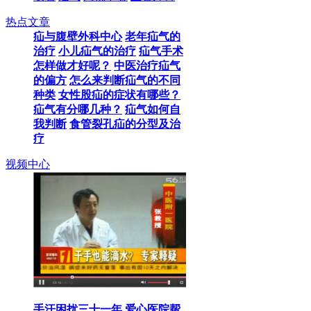
热点文章
疝与腹壁外科中心
老年疝气的
治疗
小儿疝气的治疗
疝气手术
怎样做才好呢？
中医治疗疝气
的偏方
怎么来判断疝气的不同
种类
女性股疝的症状有哪些？
疝气有分哪几种？
疝气如何自
我判断
食管裂孔疝的分型及治
疗
视频中心
手汗困扰三十一年 爱心医院帮