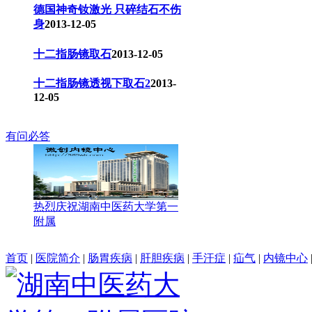
德国神奇钕激光 只碎结石不伤
身
2013-12-05
十二指肠镜取石
2013-12-05
十二指肠镜透视下取石2
2013-
12-05
有问必答
热烈庆祝湖南中医药大学第一
附属
首页
|
医院简介
|
肠胃疾病
|
肝胆疾病
|
手汗症
|
疝气
|
内镜中心