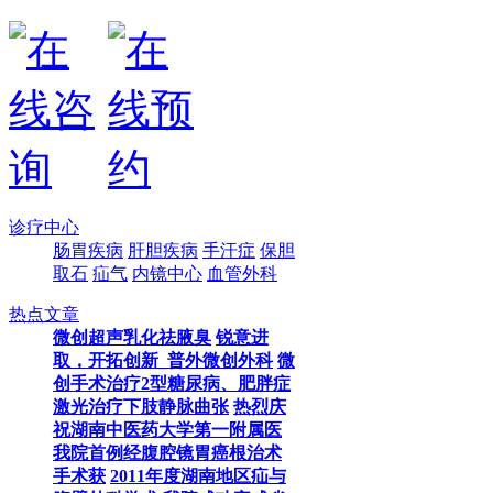
诊疗中心
肠胃疾病
肝胆疾病
手汗症
保胆
取石
疝气
内镜中心
血管外科
热点文章
微创超声乳化祛腋臭
锐意进
取，开拓创新_普外微创外科
微
创手术治疗2型糖尿病、肥胖症
激光治疗下肢静脉曲张
热烈庆
祝湖南中医药大学第一附属医
我院首例经腹腔镜胃癌根治术
手术获
2011年度湖南地区疝与