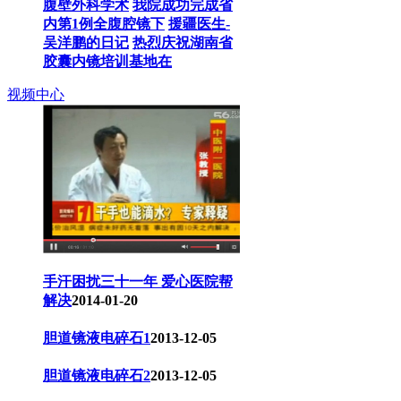
腹壁外科学术
我院成功完成省
内第1例全腹腔镜下
援疆医生-
吴洋鹏的日记
热烈庆祝湖南省
胶囊内镜培训基地在
视频中心
手汗困扰三十一年 爱心医院帮
解决
2014-01-20
胆道镜液电碎石1
2013-12-05
胆道镜液电碎石2
2013-12-05