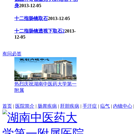
身
2013-12-05
十二指肠镜取石
2013-12-05
十二指肠镜透视下取石2
2013-
12-05
有问必答
热烈庆祝湖南中医药大学第一
附属
首页
|
医院简介
|
肠胃疾病
|
肝胆疾病
|
手汗症
|
疝气
|
内镜中心