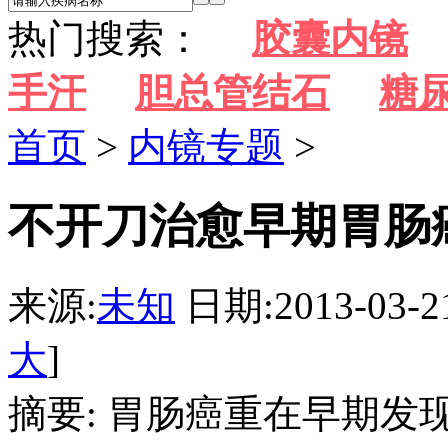
热门搜索：
胶囊内镜
手汗
胆总管结石
糖
首页
>
内镜专题
>
不开刀治愈早期胃肠
来源:
未知
日期:2013-03-2
大
]
摘要: 胃肠癌重在早期发