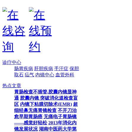
诊疗中心
肠胃疾病
肝胆疾病
手汗症
保胆
取石
疝气
内镜中心
血管外科
热点文章
胃肠检查不插管,胶囊内镜显神
通
胶囊内镜 突破消化道检查盲
区
内镜下粘膜切除术(EMR)
超
细经鼻无痛胃镜检查
不开刀治
愈早期胃肠癌
无痛电子胃肠镜
——感觉好轻松
2013年消化内
镜发展状况
湖南中医药大学第