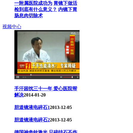
一附属医院成功为
胃镜下做活
检到底有什么意义？
内镜下胃
肠息肉切除术
视频中心
手汗困扰三十一年 爱心医院帮
解决
2014-01-20
胆道镜液电碎石1
2013-12-05
胆道镜液电碎石2
2013-12-05
德国神奇钕激光 只碎结石不伤