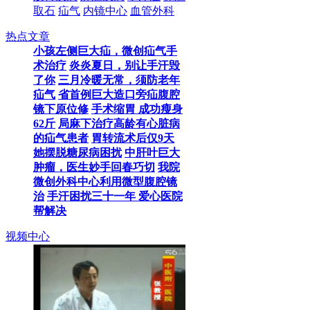
取石
疝气
内镜中心
血管外科
热点文章
小孩左侧巨大疝，微创疝气手
术治疗
炎炎夏日，别让手汗毁
了你
三月冷暖无常，须防老年
疝气
省首例巨大造口旁疝腹腔
镜下原位修
手术缩胃 成功瘦身
62斤
局麻下治疗高龄有心脏病
的疝气患者
胃转流术后仅9天
她摆脱糖尿病困扰
中肝叶巨大
肿瘤，医生妙手回春巧切
我院
微创外科中心利用微型腹腔镜
治
手汗困扰三十一年 爱心医院
帮解决
视频中心