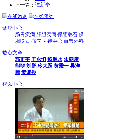
下一篇：
谭新华
诊疗中心
肠胃疾病
肝胆疾病
保胆取石
保
胆取石
疝气
内镜中心
血管外科
热点文章
郭正宇
王永恒
魏源水
朱朝庚
熊斐
刘鹏
冷大跃
黄秉一
吴洋
鹏
黄湘俊
视频中心