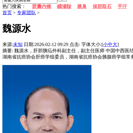
热门搜索：
胶囊内镜
鐤濇皵
腋臭
保胆取石
手汗
首页
>
专家团队
>
魏源水
来源:
未知
日期:2026-02-12 09:29 点击:
字体大小:[
小
中
大
]
摘要: 魏源水，肝胆胰疝外科副主任，副主任医师 中国中西
湖南省抗癌协会肝癌学组委员，湖南省抗癌协会胰腺癌学组常务