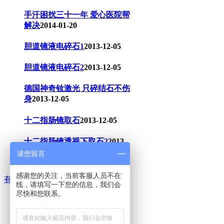
手汗困扰三十一年 爱心医院帮
解决
2014-01-20
胆道镜液电碎石1
2013-12-05
胆道镜液电碎石2
2013-12-05
德国神奇钕激光 只碎结石不伤
身
2013-12-05
十二指肠镜取石
2013-12-05
十二指肠镜透视下取石2
2013-
12-05
请您留言
感谢您的关注，当前客服人员不在
有问必答
线，请填写一下您的信息，我们会
尽快和您联系。