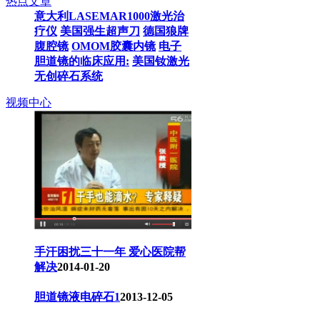
热点文章
意大利LASEMAR1000激光治
疗仪
美国强生超声刀
德国狼牌
腹腔镜
OMOM胶囊内镜
电子
胆道镜的临床应用:
美国钕激光
无创碎石系统
视频中心
手汗困扰三十一年 爱心医院帮
解决
2014-01-20
胆道镜液电碎石1
2013-12-05