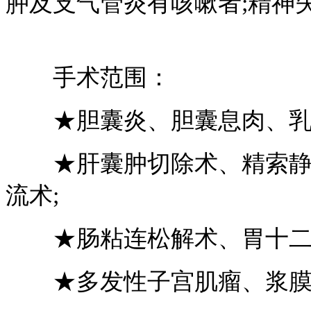
肿及支气管炎有咳嗽者;精神
手术范围：
★胆囊炎、胆囊息肉、乳晕
★肝囊肿切除术、精索静脉
流术;
★肠粘连松解术、胃十二指
★多发性子宫肌瘤、浆膜下