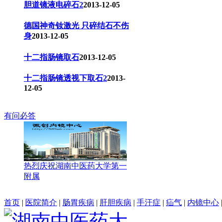
胆道镜液电碎石2
2013-12-05
德国神奇钕激光 只碎结石不伤
身
2013-12-05
十二指肠镜取石
2013-12-05
十二指肠镜透视下取石2
2013-
12-05
有问必答
热烈庆祝湖南中医药大学第一
附属
首页
|
医院简介
|
肠胃疾病
|
肝胆疾病
|
手汗症
|
疝气
|
内镜中心