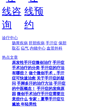
诊疗中心
肠胃疾病
肝胆疾病
手汗症
保胆
取石
疝气
内镜中心
血管外科
热点文章
原发性手汗症微创治疗
手汗症
手术治疗的分类
手汗症的疗法
有哪些？
做个微创手术，手汗
症可快速治愈
关于手汗症的疑
问
手脚多汗的治疗方法
手汗症
的中医概念！
手汗症的发病原
因
微创手术治疗手汗症需要注
意些什么
专家：夏季手汗症引
尴尬 年轻男性