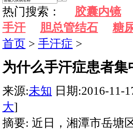
热门搜索：
胶囊内镜
手汗
胆总管结石
糖
首页
>
手汗症
>
为什么手汗症患者集
来源:
未知
日期:2016-11-1
大
]
摘要: 近日，湘潭市岳