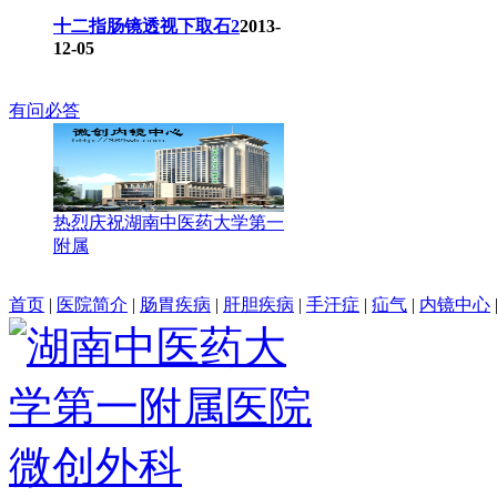
十二指肠镜透视下取石2
2013-
12-05
有问必答
热烈庆祝湖南中医药大学第一
附属
首页
|
医院简介
|
肠胃疾病
|
肝胆疾病
|
手汗症
|
疝气
|
内镜中心